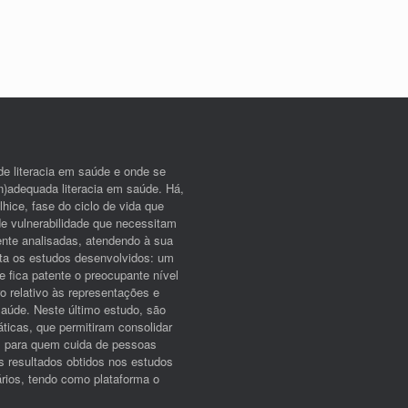
de literacia em saúde e onde se
n)adequada literacia em saúde. Há,
hice, fase do ciclo de vida que
de vulnerabilidade que necessitam
nte analisadas, atendendo à sua
ta os estudos desenvolvidos: um
 fica patente o preocupante nível
ro relativo às representações e
 saúde. Neste último estudo, são
ticas, que permitiram consolidar
s para quem cuida de pessoas
dos resultados obtidos nos estudos
ários, tendo como plataforma o