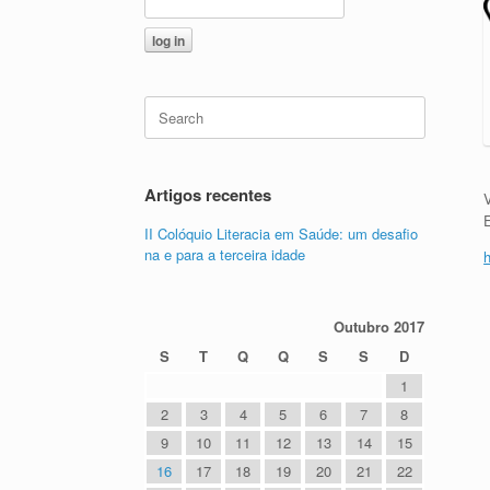
Search
for:
Artigos recentes
V
II Colóquio Literacia em Saúde: um desafio
na e para a terceira idade
Outubro 2017
S
T
Q
Q
S
S
D
1
2
3
4
5
6
7
8
9
10
11
12
13
14
15
16
17
18
19
20
21
22