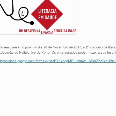
ai realizar-se no proximo dia 28 de Novembro de 2017, o 2º colóquio de liter
Educação do Politécnico do Porto. Os onteressados podem fazer a sua inscriçã
https://docs.google.com/forms/d/1AoBY5YhqdMF1ulbiuXx_lSEmZYcGlhHB27k-