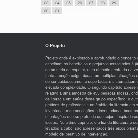
23
24
25
26
27
28
29
30
31
O Projeto
Projeto onde é explorado e aprofundado o conceito 
espelham os benefícios e prejuízos associados à (i
como seria de esperar, uma atenção centrada na vel
tanta atenção exige, dadas as múltiplas situações 
de ser cuidadosamente suportadas e sistematicame
elevada complexidade. O segundo capítulo apresen
relativo a uma amostra de 433 pessoas idosas, onde
de literacia em saúde deste grupo específico, e out
práticas de profissionais no âmbito da literacia em
levantadas recomendações e inventariadas boas prá
orientações que se pretende que sejam inspiradora
idosas. No último capítulo, e à luz da literatura e 
levados a cabo, são apresentados três eixos priorit
modelo deliberativo de intervenção.